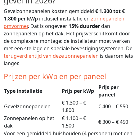
gevel in 2026?
Gevelzonnepanelen kosten gemiddeld
€ 1.300 tot €
1.800 per kWp
inclusief installatie en
zonnepanelen
omvormer
. Dat is ongeveer
15% duurder
dan
zonnepanelen op het dak. Het prijsverschil komt door
de complexere montage: de installateur moet werken
met een stellage en speciale bevestigingssystemen. De
terugverdientijd van deze zonnepanelen
is daarom iets
langer.
Prijzen per kWp en per paneel
Prijs per
Type installatie
Prijs per kWp
paneel
€ 1.300 – €
Gevelzonnepanelen
€ 400 – € 550
1.800
Zonnepanelen op het
€ 1.100 – €
€ 300 – € 450
dak
1.500
Voor een gemiddeld huishouden (4 personen) met een