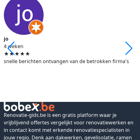
A
4
N
w
jo
h
4 weken
e
★
★
★
★
★
snelle berichten ontvangen van de betrokken firma's
Renovatie-gids.be is een gratis platform waar je
vrijblijvend offertes vergelijkt voor renovatiewerken en
in contact komt met erkende renovatiespecialisten in
jouw regio. Denk aan dakwerken, gevelisolatie, ramen